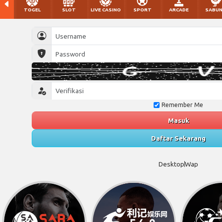
TOGEL
SLOT
LIVE CASINO
SPORT
ARCADE
SABU
Remember Me
Masuk
Daftar Sekarang
Desktop
Wap