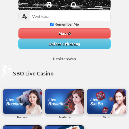
Remember Me
Masuk
Daftar Sekarang
Desktop
Wap
SBO Live Casino
Baccarat
Roulette
Sicbo