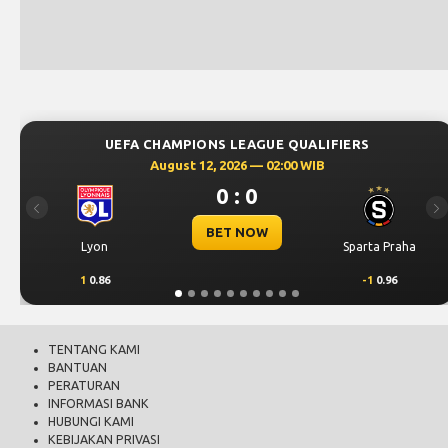
UEFA CHAMPIONS LEAGUE QUALIFIERS
August 12, 2026 — 02:00 WIB
0 : 0
Previous
Ne
BET NOW
Lyon
Sparta Praha
1
0.86
-1
0.96
TENTANG KAMI
BANTUAN
PERATURAN
INFORMASI BANK
HUBUNGI KAMI
KEBIJAKAN PRIVASI