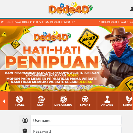
Y ATAU HSPAY TIDAK PERLU ISI FORM DEPOSIT KEMBALI "
" JIKA DEPOSIT LEWAT ETPAY A
TOGEL
SLOT
LIVE CASINO
SPORT
ARCADE
SABU