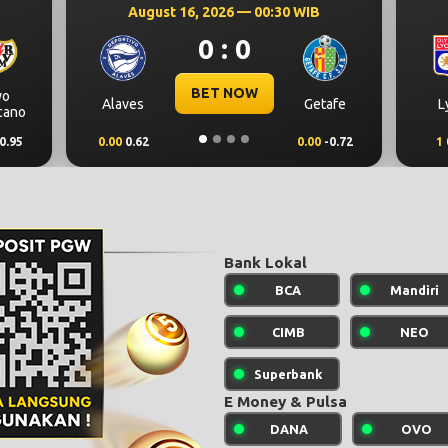
August 16, 2026 — 00:30 WIB
A
0 : 0
BET NOW
Alaves
Getafe
Lyon
o
0.00
0.62
0.00
-0.72
1
0.86
Bank Lokal
BCA
Mandiri
CIMB
NEO
Superbank
E Money & Pulsa
DANA
OVO