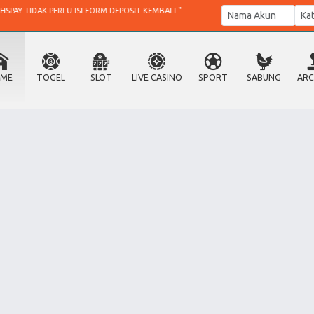
SPAY TIDAK PERLU ISI FORM DEPOSIT KEMBALI "
" JIKA DEPOSIT LEWAT 
ME
TOGEL
SLOT
LIVE CASINO
SPORT
SABUNG
ARC