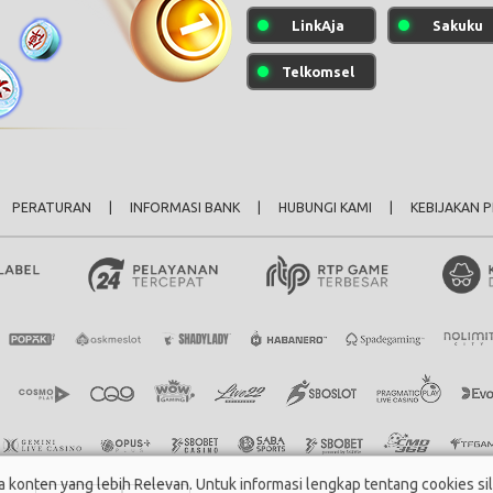
LinkAja
Sakuku
Telkomsel
PERATURAN
|
INFORMASI BANK
|
HUBUNGI KAMI
|
KEBIJAKAN P
 konten yang lebih Relevan. Untuk informasi lengkap tentang cookies sil