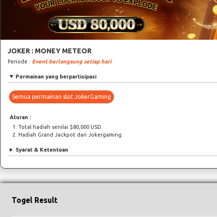
JOKER : MONEY METEOR
Periode :
Event berlangsung setiap hari
Permainan yang berpartisipasi
Semua permainan slot JokerGaming
Aturan :
Total hadiah senilai $80,000 USD.
Hadiah Grand Jackpot dari Jokergaming.
Syarat & Ketentuan
Togel Result