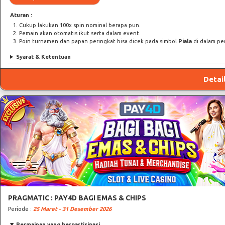
Aturan :
Cukup lakukan 100x spin nominal berapa pun.
Pemain akan otomatis ikut serta dalam event.
Poin turnamen dan papan peringkat bisa dicek pada simbol
Piala
di dalam pe
Syarat & Ketentuan
Detai
PRAGMATIC : PAY4D BAGI EMAS & CHIPS
Periode :
25 Maret - 31 Desember 2026
Permainan yang berpartisipasi