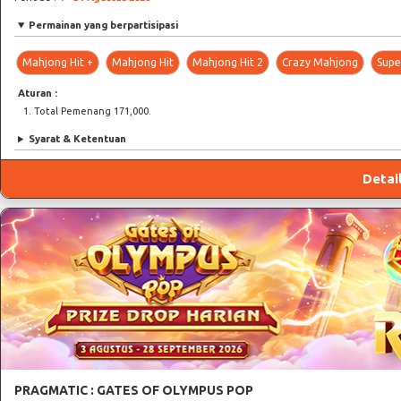
Permainan yang berpartisipasi
Mahjong Hit +
Mahjong Hit
Mahjong Hit 2
Crazy Mahjong
Supe
Aturan :
Total Pemenang 171,000.
Syarat & Ketentuan
Detai
PRAGMATIC : GATES OF OLYMPUS POP