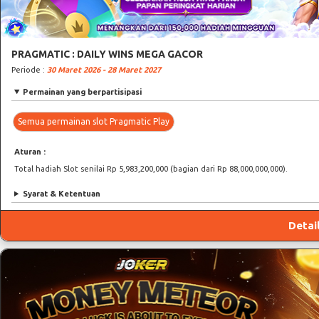
PRAGMATIC : DAILY WINS MEGA GACOR
Periode :
30 Maret 2026 - 28 Maret 2027
Permainan yang berpartisipasi
Semua permainan slot Pragmatic Play
Aturan :
Total hadiah Slot senilai Rp 5,983,200,000 (bagian dari Rp 88,000,000,000).
Syarat & Ketentuan
Detai