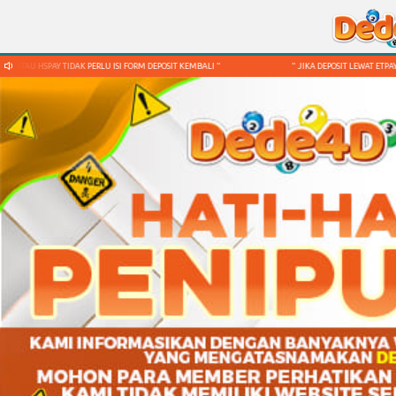
K PERLU ISI FORM DEPOSIT KEMBALI "
" JIKA DEPOSIT LEWAT ETPAY ATAU HSPAY TIDAK P