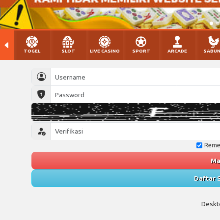
TOGEL
SLOT
LIVE CASINO
SPORT
ARCADE
SABU
Reme
Ma
Daftar 
Deskt