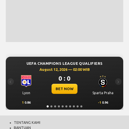
UEFA CHAMPIONS LEAGUE QUALIFIERS
August 12, 2026 — 02:00 WIB
0 : 0
Previous
Next
BET NOW
Lyon
Sparta Praha
S
1
0.86
-1
0.96
TENTANG KAMI
BANTUAN