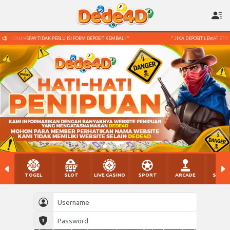
Y ATAU HSPAY TIDAK PERLU ISI FORM DEPOSIT KEMBALI "
" JIKA DEPOSIT LEWAT ETPAY A
TOGEL
SLOT
LIVE CASINO
SPORT
ARCADE
SABU