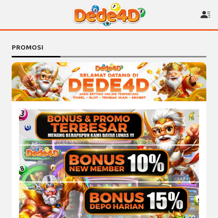
PROMOSI
Bonus & Promo Terbesar
Syarat & Ketentuan:
Semua Bonus Hanya Bisa Di Claim 1 x Dalam 1 Hari
Berapa Pun Kemenangan Anda Pasti Akan Kami Bayar
BONUS NEW MEMBER 10%
Lunas !!
Syarat & Ketentuan:
Info Lebih Lengkap Bisa Ke Whatsapp Official DEDE4D
1. Bonus New Member 10% akan masuk ke dalam saldo
Klick Disini
.